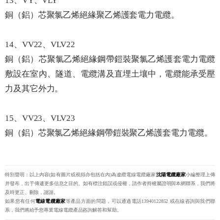
13、VY、VLY
銅（鋁）芯聚氯乙烯絕緣聚乙烯護套電力電纜。
14、VV22、VLV22
銅（鋁）芯聚氯乙烯絕緣鋼帶鎧裝聚氯乙烯護套電力電纜
敷設在室內、隧道、電纜溝及直埋土壤中，電纜能承受壓
力及其它外力。
15、VV23、VLV23
銅（鋁）芯聚氯乙烯絕緣鋼帶鎧裝聚乙烯護套電力電纜。
特別聲明：以上內容(如有圖片或視頻亦包括在內)為遼纜電線電纜廠家
沈陽電纜廠家
小編整理上傳
并發布，出于傳遞更多信息之目的。如有標注錯誤或侵權，請作者持權屬證明與本網聯系，我們將
及時更正、刪除，謝謝。
如果您有任何
電線電纜廠家
等產品方面的問題，可以通過電話13940122852 或在線咨詢與我們聯
系，我們將給予您專業電線電纜產品咨詢解答和幫助。