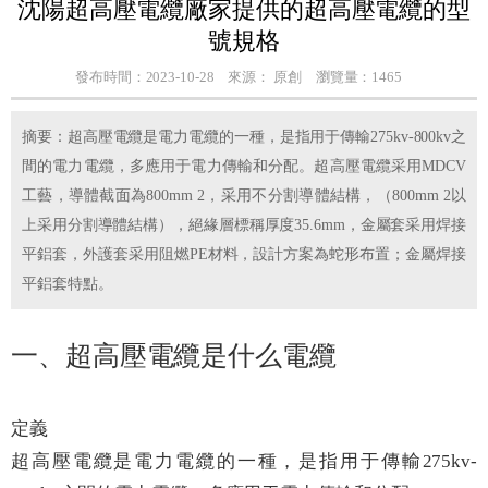
沈陽超高壓電纜廠家提供的超高壓電纜的型
號規格
發布時間：2023-10-28
來源： 原創
瀏覽量：1465
摘要：超高壓電纜是電力電纜的一種，是指用于傳輸275kv-800kv之
間的電力電纜，多應用于電力傳輸和分配。超高壓電纜采用MDCV
工藝，導體截面為800mm 2，采用不分割導體結構，（800mm 2以
上采用分割導體結構），絕緣層標稱厚度35.6mm，金屬套采用焊接
平鋁套，外護套采用阻燃PE材料，設計方案為蛇形布置；金屬焊接
平鋁套特點。
一、超高壓電纜是什么電纜
定義
超高壓電纜是電力電纜的一種，是指用于傳輸275kv-